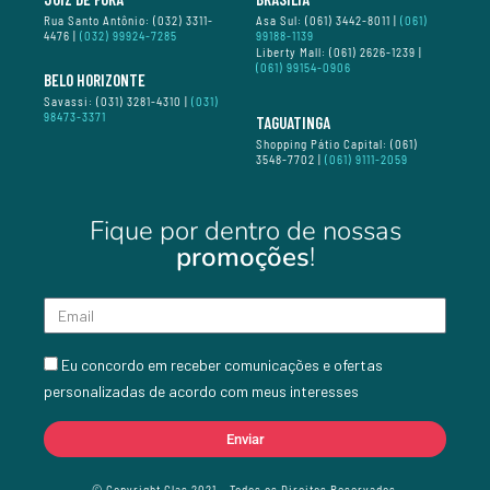
Rua Santo Antônio: (032) 3311-
Asa Sul: (061) 3442-8011 |
(061)
4476 |
(032) 99924-7285
99188-1139
Liberty Mall: (061) 2626-1239 |
(061) 99154-0906
BELO HORIZONTE
Savassi: (031) 3281-4310 |
(031)
98473-3371
TAGUATINGA
Shopping Pátio Capital: (061)
3548-7702 |
(061) 9111-2059
Fique por dentro de nossas
promoções
!
Eu concordo em receber comunicações e ofertas
personalizadas de acordo com meus interesses
Enviar
© Copyright Glas 2021 – Todos os Direitos Reservados